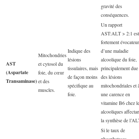
gravité des
conséquences.
Un rapport
AST:ALT > 2:1 est
fortement évocateur
Indique des
d’une maladie
Mitochondries
lésions
alcoolique du foie,
AST
et cytosol du
tissulaires, mais
principalement due
(Aspartate
foie, du cœur
de façon moins
des lésions
Transaminase)
et des
spécifique au
mitochondriales et 
muscles.
foie.
une carence en
vitamine B6 chez l
alcooliques affectan
la synthèse de l’AL
Si le taux de
phosphatases