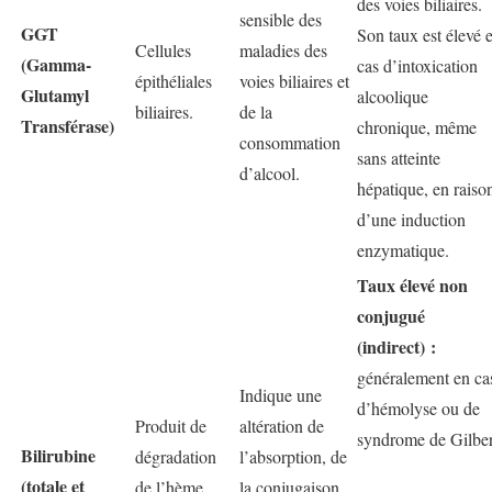
des voies biliaires.
sensible des
GGT
Son taux est élevé 
Cellules
maladies des
(Gamma-
cas d’intoxication
épithéliales
voies biliaires et
Glutamyl
alcoolique
biliaires.
de la
Transférase)
chronique, même
consommation
sans atteinte
d’alcool.
hépatique, en raiso
d’une induction
enzymatique.
Taux élevé non
conjugué
(indirect) :
généralement en ca
Indique une
d’hémolyse ou de
Produit de
altération de
syndrome de Gilber
Bilirubine
dégradation
l’absorption, de
(totale et
de l’hème
la conjugaison