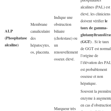
alcalines (PAL) est
élevé, les cliniciens
Indique une
le
doivent vérifier
Membrane
obstruction
taux de gamma-
ALP
canaliculaire
biliaire
glutamyltransféra
(Phosphatase
des
(cholestase) ou
(GGT)
. Si le taux
alcaline)
hépatocytes,
un
de GGT est normal
os, placenta.
renouvellement
l’origine de
osseux élevé.
l’élévation des PA
est probablement
osseuse et non
hépatique.
Souvent la premièr
enzyme à augmente
en cas d’obstructio
Marqueur très