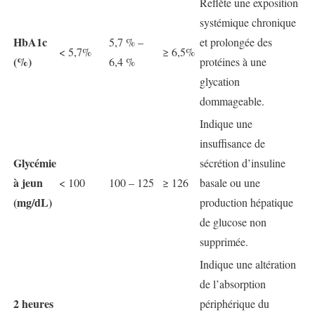
Reflète une exposition
systémique chronique
HbA1c
5,7 % –
et prolongée des
< 5,7%
≥ 6,5%
(%)
6,4 %
protéines à une
glycation
dommageable.
Indique une
insuffisance de
Glycémie
sécrétion d’insuline
à jeun
< 100
100 – 125
≥ 126
basale ou une
(mg/dL)
production hépatique
de glucose non
supprimée.
Indique une altération
de l’absorption
2 heures
périphérique du