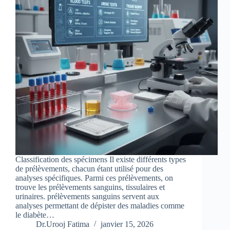
Classification des spécimens Il existe différents types
de prélèvements, chacun étant utilisé pour des
analyses spécifiques. Parmi ces prélèvements, on
trouve les prélèvements sanguins, tissulaires et
urinaires. prélèvements sanguins servent aux
analyses permettant de dépister des maladies comme
le diabète…
Dr.Urooj Fatima
janvier 15, 2026